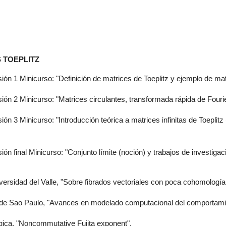
 TOEPLITZ
 1 Minicurso: "Definición de matrices de Toeplitz y ejemplo de matri
n 2 Minicurso: "Matrices circulantes, transformada rápida de Fouri
 3 Minicurso: "Introducción teórica a matrices infinitas de Toeplitz 
final Minicurso: "Conjunto límite (noción) y trabajos de investigaci
ersidad del Valle, "Sobre fibrados vectoriales con poca cohomología
de Sao Paulo, "Avances en modelado computacional del comportamie
gica, "Noncommutative Fujita exponent".