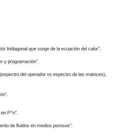
z tridiagonal que surge de la ecuación del calor".
er y programación".
(espectro del operador vs espectro de las matrices),
ón".
 en P^n".
nto de fluidos en medios porosos".